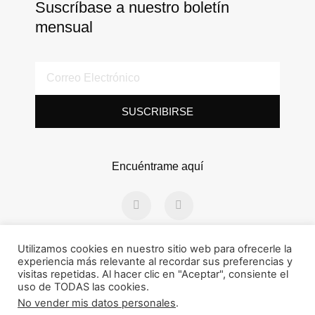
Suscríbase a nuestro boletín
mensual
Correo
Electrónico
SUSCRIBIRSE
Encuéntrame aquí
F
I
a
n
c
s
e
t
b
a
Utilizamos cookies en nuestro sitio web para ofrecerle la
o
g
experiencia más relevante al recordar sus preferencias y
o
r
k
a
visitas repetidas. Al hacer clic en "Aceptar", consiente el
Design
by Iannello
Studio
-
m
uso de TODAS las cookies.
f
No vender mis datos personales
.